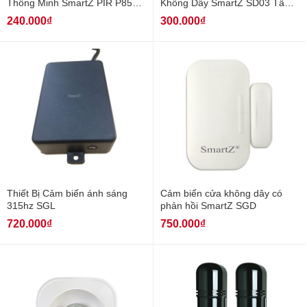
Thông Minh SmartZ PIR P855
Không Dây SmartZ SD03 Tần
433MHz
Số 433Mhz
240.000₫
300.000₫
Thiết Bị Cảm biến ánh sáng
Cảm biến cửa không dây có
315hz SGL
phản hồi SmartZ SGD
720.000₫
750.000₫