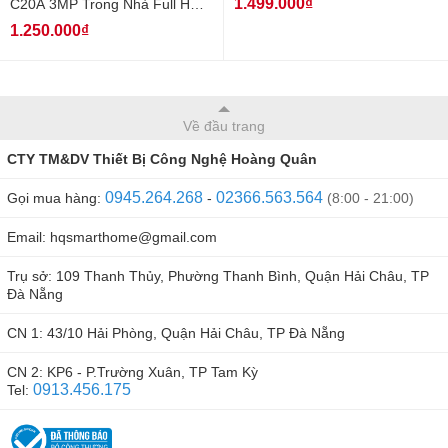
1.499.000₫
C20A 3MP Trong Nhà Full HD
1080P
1.250.000₫
Về đầu trang
CTY TM&DV Thiết Bị Công Nghệ Hoàng Quân
0945.264.268
02366.563.564
Gọi mua hàng:
-
(8:00 - 21:00)
Email: hqsmarthome@gmail.com
Trụ sở: 109 Thanh Thủy, Phường Thanh Bình, Quận Hải Châu, TP
Đà Nẵng
CN 1: 43/10 Hải Phòng, Quận Hải Châu, TP Đà Nẵng
CN 2: KP6 - P.Trường Xuân, TP Tam Kỳ
0913.456.175
Tel: