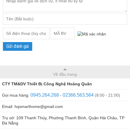
Vào ban đêm hoặc trong điều kiện thiếu ánh sáng, camera
sẽ tự động bật đèn giúp camera có thể ghi hình liên tục và
không bỏ lỡ chi tiết nào.
Gửi đánh giá
Về đầu trang
CTY TM&DV Thiết Bị Công Nghệ Hoàng Quân
0945.264.268
02366.563.564
Gọi mua hàng:
-
(8:00 - 21:00)
Email: hqsmarthome@gmail.com
Trụ sở: 109 Thanh Thủy, Phường Thanh Bình, Quận Hải Châu, TP
Đà Nẵng