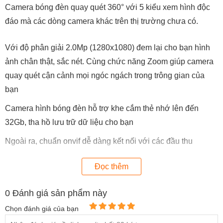
Camera bóng đèn quay quét 360° với 5 kiểu xem hình độc
đáo mà các dòng camera khác trên thị trường chưa có.
Với độ phân giải 2.0Mp (1280x1080) đem lại cho bạn hình
ảnh chân thật, sắc nét. Cùng chức năng Zoom giúp camera
quay quét cận cảnh mọi ngóc ngách trong trông gian của
bạn
Camera hình bóng đèn hỗ trợ khe cắm thẻ nhớ lên đến
32Gb, tha hồ lưu trữ dữ liệu cho bạn
Ngoài ra, chuẩn onvif dễ dàng kết nối với các đầu thu
chuyên dụng cho camera IP (NVR) trên thị trường như đầu
Đọc thêm
thu SmartZ, đầu thu Hikvision, đầu thu Dahua.
Riêng với các đầu thu analog có thể tích hợp camera IP
0
Đánh giá sản phẩm này
(DVR) thì không kết nối được.
Chọn đánh giá của bạn