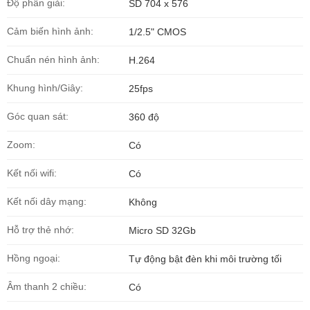
Độ phân giải:
SD 704 x 576
Cảm biến hình ảnh:
1/2.5" CMOS
Chuẩn nén hình ảnh:
H.264
Khung hình/Giây:
25fps
Góc quan sát:
360 độ
Zoom:
Có
Kết nối wifi:
Có
Kết nối dây mạng:
Không
Hỗ trợ thẻ nhớ:
Micro SD 32Gb
Hồng ngoại:
Tự động bật đèn khi môi trường tối
Âm thanh 2 chiều:
Có