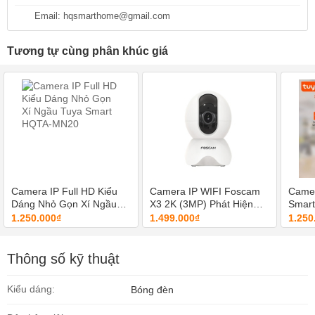
Email: hqsmarthome@gmail.com
Tương tự cùng phân khúc giá
Camera IP Full HD Kiểu
Camera IP WIFI Foscam
Camer
Dáng Nhỏ Gọn Xí Ngầu
X3 2K (3MP) Phát Hiện
Smar
Tuya Smart HQTA-MN20
Chuyển Động AI
Trong
1.250.000₫
1.499.000₫
1.250
Thông số kỹ thuật
Kiểu dáng:
Bóng đèn