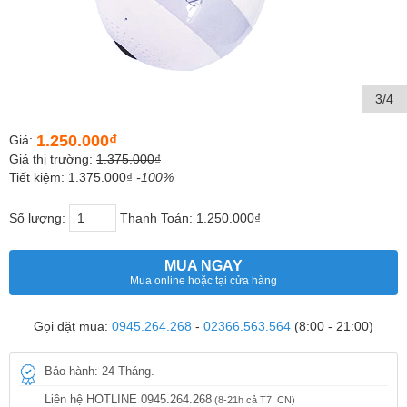
3/4
1.250.000₫
Giá:
Giá thị trường:
1.375.000₫
Tiết kiệm: 1.375.000₫
-100%
Số lượng:
Thanh Toán:
1.250.000₫
MUA NGAY
Mua online hoặc tại cửa hàng
Gọi đặt mua:
0945.264.268
-
02366.563.564
(8:00 - 21:00)
Bảo hành: 24 Tháng.
Liên hệ HOTLINE 0945.264.268
(8-21h cả T7, CN)