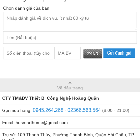
Chọn đánh giá của bạn
Gửi đánh giá
Trung tâm báo động qua sim GS03 có thể thêm được nhiều
loại cảm biến khác nhau như: Cảm biến ga, cảm biến khói,
cảm biến chuyển động, cảm biến cửa,… Trung tâm có thể
Về đầu trang
thêm được 50 cảm biến không dây. Có 8 kiểu báo ở mỗi
cảm biến được thêm, rất hay và tiện dụng. Ngôn ngữ nói
CTY TM&DV Thiết Bị Công Nghệ Hoàng Quân
thao tác với người sử dụng bằng tiếng Việt tạo sự gần gũi
0945.264.268
02366.563.564
Gọi mua hàng:
-
(8:00 - 21:00)
với người sử dụng.
Email: hqsmarthome@gmail.com
Trụ sở: 109 Thanh Thủy, Phường Thanh Bình, Quận Hải Châu, TP