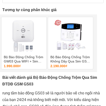
Tương tự cùng phân khúc giá
Bộ Báo Động Chống Trộm
Bộ Báo Động Chống Trộm
GW03 Qua WIFI + Sim
Không Dây Qua Sim GSM
GSM
- GP05
1.990.000₫
2.190.000₫
Bài viết đánh giá Bộ Báo Động Chống Trộm Qua Sim
ĐTDĐ GSM GS03
rung tâm báo động GS03 sẽ là người bảo vệ cho ngôi nhà
của bạn 24/24 mà không biết mệt mõi. Với kiểu dáng hiện