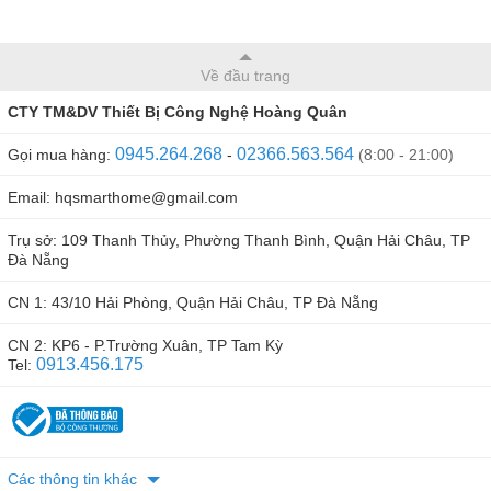
Bộ báo động chống trộm tốt nhất SmartZ PM I5, hỗ trợ kết
nối tối đa 24 cảm biến không dây và 10 điều khiển từ xa,
Về đầu trang
cho bạn thoải mái kết hợp với các thiết bị như cảm biến
cửa, cảm biến chuyển động, cảm biến khói, cảm biến
CTY TM&DV Thiết Bị Công Nghệ Hoàng Quân
rung,... giúp bạn kiểm soát mọi thiết bị trong ngôi nhà.
0945.264.268
02366.563.564
Gọi mua hàng:
-
(8:00 - 21:00)
Email: hqsmarthome@gmail.com
Trụ sở: 109 Thanh Thủy, Phường Thanh Bình, Quận Hải Châu, TP
Đà Nẵng
CN 1: 43/10 Hải Phòng, Quận Hải Châu, TP Đà Nẵng
CN 2: KP6 - P.Trường Xuân, TP Tam Kỳ
0913.456.175
Tel:
Các thông tin khác