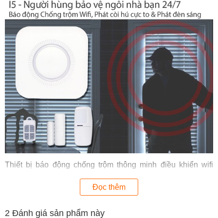
Thiết bị báo động chống trộm thông minh điều khiển wifi
SmartZ PM I5 có chuông hú cực to sẽ giúp bạn xua đuổi bọn
Đọc thêm
trộm và thông báo ngay lập tức về điện thoại, giúp bạn làm
chủ ngôi nhà và làm chủ mọi tình huống mỗi khi có trộm đột
2
Đánh giá sản phẩm này