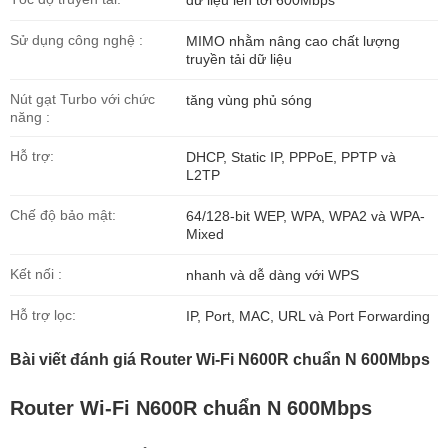
dữ liệu lên tới 600Mbps
Sử dụng công nghệ :
MIMO nhằm nâng cao chất lượng
truyền tải dữ liệu
Nút gạt Turbo với chức
tăng vùng phủ sóng
năng :
Hỗ trợ:
DHCP, Static IP, PPPoE, PPTP và
L2TP
Chế độ bảo mật:
64/128-bit WEP, WPA, WPA2 và WPA-
Mixed
Kết nối :
nhanh và dễ dàng với WPS
Hỗ trợ lọc:
IP, Port, MAC, URL và Port Forwarding
Bài viết đánh giá Router Wi-Fi N600R chuẩn N 600Mbps
Router Wi-Fi N600R chuẩn N 600Mbps