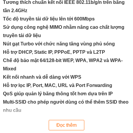
Tương thích chuẩn kết nối IEEE 802.11b/g/n trên băng
tần 2.4GHz
Tốc độ truyền tải dữ liệu lên tới 600Mbps
Sử dụng công nghệ MIMO nhằm nâng cao chất lượng
truyền tải dữ liệu
Nút gạt Turbo với chức năng tăng vùng phủ sóng
Hỗ trợ DHCP, Static IP, PPPoE, PPTP và L2TP
Chế độ bảo mật 64/128-bit WEP, WPA, WPA2 và WPA-
Mixed
Kết nối nhanh và dễ dàng với WPS
Hỗ trợ lọc IP, Port, MAC, URL và Port Forwarding
QoS giúp quản lý băng thông tốt hơn dựa trên IP
Multi-SSID cho phép người dùng có thể thêm SSID theo
nhu cầu
Mở rộng vùng phủ sóng với tính năng Repeater và WDS
Đọc thêm