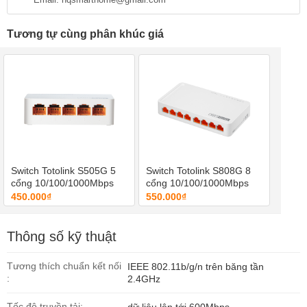
Tương tự cùng phân khúc giá
Switch Totolink S505G 5
Switch Totolink S808G 8
cổng 10/100/1000Mbps
cổng 10/100/1000Mbps
450.000₫
550.000₫
Thông số kỹ thuật
Tương thích chuẩn kết nối
IEEE 802.11b/g/n trên băng tần
:
2.4GHz
Tốc độ truyền tải: