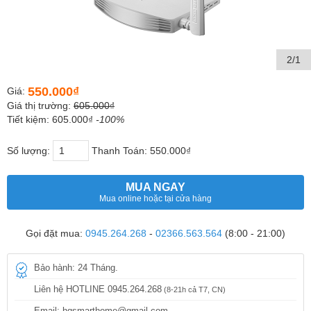
2/1
550.000₫
Giá:
Giá thị trường:
605.000₫
Tiết kiệm: 605.000₫
-100%
Số lượng:
Thanh Toán:
550.000₫
MUA NGAY
Mua online hoặc tại cửa hàng
Gọi đặt mua:
0945.264.268
-
02366.563.564
(8:00 - 21:00)
Bảo hành: 24 Tháng.
Liên hệ HOTLINE 0945.264.268
(8-21h cả T7, CN)
Email: hqsmarthome@gmail.com