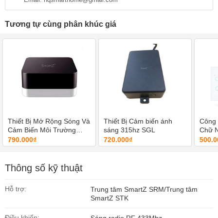
Tương tự cùng phân khúc giá
Thiết Bị Mở Rộng Sóng Và
Thiết Bị Cảm biến ánh
Công 
Cảm Biến Môi Trường
sáng 315hz SGL
Chữ N
SmartZ SRE
CUS
790.000₫
720.000₫
500.0
Thông số kỹ thuật
Hỗ trợ:
Trung tâm SmartZ SRM/Trung tâm
SmartZ STK
Điều khiển: