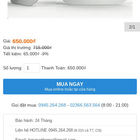
2/1
650.000₫
Giá:
Giá thị trường:
715.000₫
Tiết kiệm: 65.000₫
-9%
Số lượng:
Thanh Toán:
650.000₫
MUA NGAY
Mua online hoặc tại cửa hàng
Gọi đặt mua:
0945.264.268
-
02366.563.564
(8:00 - 21:00)
Bảo hành: 24 Tháng.
Liên hệ HOTLINE 0945.264.268
(8-21h cả T7, CN)
Email: hqsmarthome@gmail.com