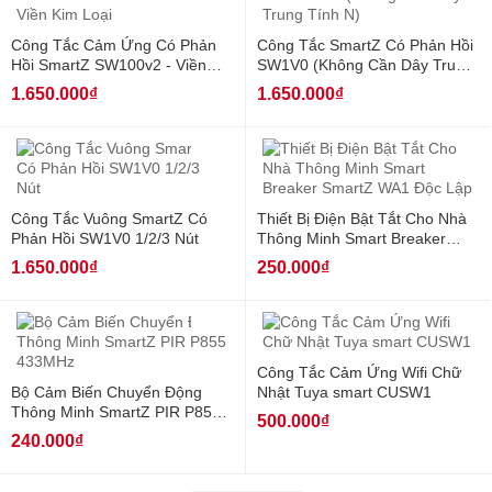
Công Tắc Cảm Ứng Có Phản
Công Tắc SmartZ Có Phản Hồi
Hồi SmartZ SW100v2 - Viền
SW1V0 (Không Cần Dây Trung
Kim Loại
Tính N)
1.650.000₫
1.650.000₫
Hot
Công Tắc Vuông SmartZ Có
Thiết Bị Điện Bật Tắt Cho Nhà
Phản Hồi SW1V0 1/2/3 Nút
Thông Minh Smart Breaker
SmartZ WA1 Độc Lập
1.650.000₫
250.000₫
Hot
Công Tắc Cảm Ứng Wifi Chữ
Bộ Cảm Biến Chuyển Động
Nhật Tuya smart CUSW1
Thông Minh SmartZ PIR P855
500.000₫
433MHz
240.000₫