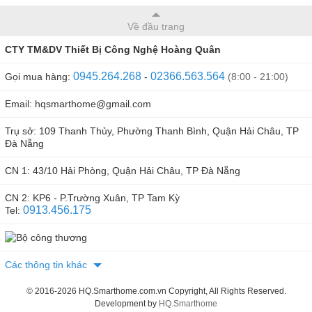
Về đầu trang
CTY TM&DV Thiết Bị Công Nghệ Hoàng Quân
0945.264.268
02366.563.564
Gọi mua hàng:
-
(8:00 - 21:00)
Ứng dụng
Email: hqsmarthome@gmail.com
- Thay thế công tắc cơ truyền thống tại các ga đình hiện tại
Trụ sở: 109 Thanh Thủy, Phường Thanh Bình, Quận Hải Châu, TP
Đà Nẵng
mà không cần đi lại dây điện
CN 1: 43/10 Hải Phòng, Quận Hải Châu, TP Đà Nẵng
- Dùng lắp mới cho các căn nhà mới xây với phong cách
hiện đại và có tích hợp điều từ xa qua smartphone mà
CN 2: KP6 - P.Trường Xuân, TP Tam Kỳ
0913.456.175
Tel:
không cần bộ điều khiển trung tâm
- An toàn tuyệt đối về điện: mặt kính cường lực giúp cách ly
điện hoàn hảo, nhựa chống cháy giúp thiết bị an toàn hơn
Các thông tin khác
- Có phản hồi trạng thái trên điện thoại
© 2016-2026 HQ.Smarthome.com.vn Copyright, All Rights Reserved.
Development by
HQ.Smarthome