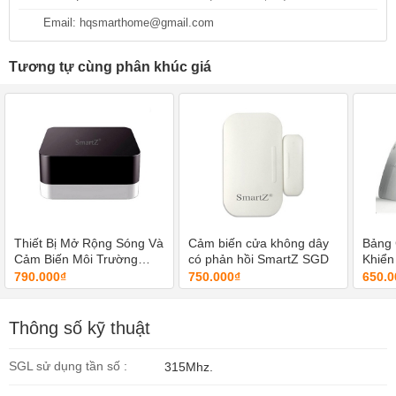
Email: hqsmarthome@gmail.com
Tương tự cùng phân khúc giá
Thiết Bị Mở Rộng Sóng Và
Cảm biến cửa không dây
Bảng 
Cảm Biến Môi Trường
có phản hồi SmartZ SGD
Khiể
SmartZ SRE
790.000₫
750.000₫
650.0
Thông số kỹ thuật
SGL sử dụng tần số :
315Mhz.