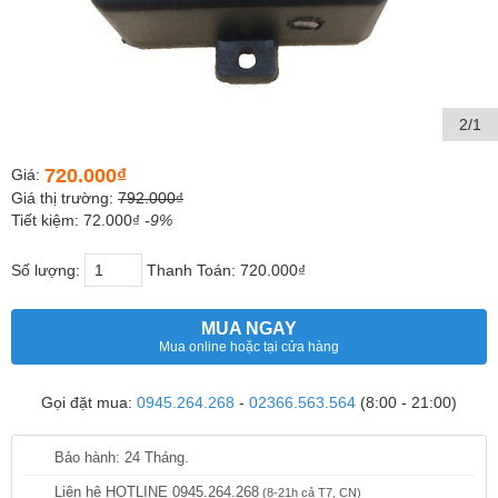
2/1
720.000₫
Giá:
Giá thị trường:
792.000₫
Tiết kiệm: 72.000₫
-9%
Số lượng:
Thanh Toán:
720.000₫
MUA NGAY
Mua online hoặc tại cửa hàng
Gọi đặt mua:
0945.264.268
-
02366.563.564
(8:00 - 21:00)
Bảo hành: 24 Tháng.
Liên hệ HOTLINE 0945.264.268
(8-21h cả T7, CN)