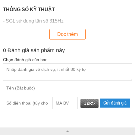
THÔNG SỐ KỸ THUẬT
- SGL sử dụng tần số 315Hz
- Nguồn 5V-1A ( có adapter kèm theo )
Đọc thêm
- Bảo hành 24 tháng
0
Đánh giá sản phẩm này
Chọn đánh giá của bạn
Gửi đánh giá