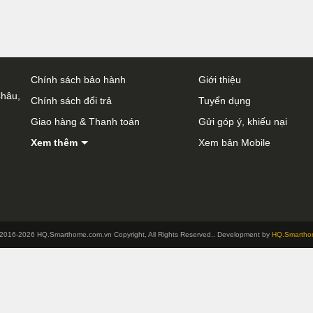
Chính sách bảo hành
Giới thiệu
Châu,
Chính sách đổi trả
Tuyển dụng
Giao hàng & Thanh toán
Gửi góp ý, khiếu nại
Xem thêm
Xem bản Mobile
2016-2026 HQ.Smarthome.com.vn Copyright, All Rights Reserved.. Development by
HQ.Smartho