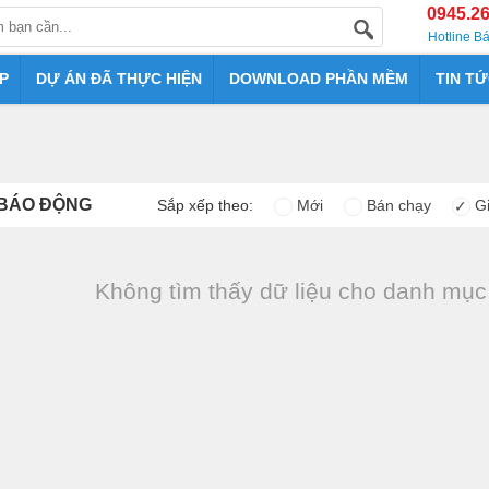
0945.2
Hotline B
P
DỰ ÁN ĐÃ THỰC HIỆN
DOWNLOAD PHẦN MỀM
TIN T
 BÁO ĐỘNG
Sắp xếp theo:
Mới
Bán chạy
Gi
✓
Không tìm thấy dữ liệu cho danh mụ