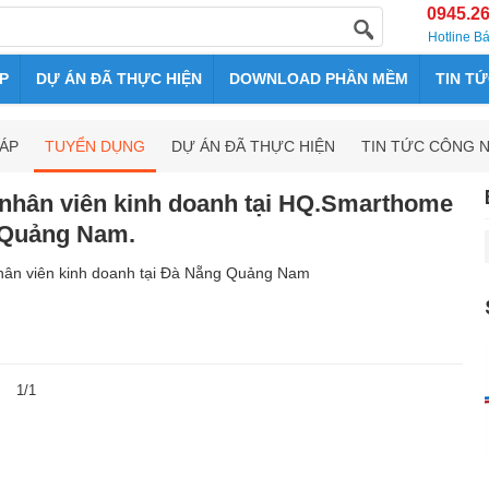
0945.2
Hotline B
P
DỰ ÁN ĐÃ THỰC HIỆN
DOWNLOAD PHẦN MỀM
TIN T
HÁP
TUYỂN DỤNG
DỰ ÁN ĐÃ THỰC HIỆN
TIN TỨC CÔNG 
nhân viên kinh doanh tại HQ.Smarthome
 Quảng Nam.
ân viên kinh doanh tại Đà Nẵng Quảng Nam
1/1