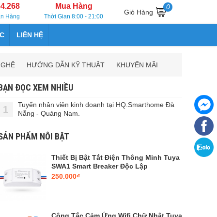
64.268
Mua Hàng
0
Giỏ Hàng
án Hàng
Thời Gian 8:00 - 21:00
ỨC
LIÊN HỆ
NGHỆ
HƯỚNG DẪN KỸ THUẬT
KHUYẾN MÃI
BẠN ĐỌC XEM NHIỀU
Tuyển nhân viên kinh doanh tại HQ.Smarthome Đà
1
Nẵng - Quảng Nam.
SẢN PHẨM NỖI BẬT
Thiết Bị Bật Tắt Điện Thông Minh Tuya
SWA1 Smart Breaker Độc Lập
250.000₫
Công Tắc Cảm Ứng Wifi Chữ Nhật Tuya