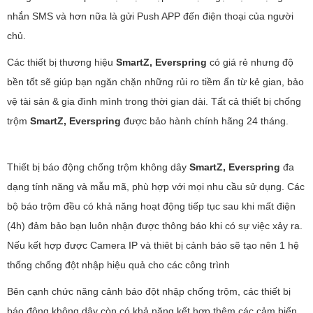
nhắn SMS và hơn nữa là gửi Push APP đến điện thoại của người
chủ.
Các thiết bị thương hiệu
SmartZ, Everspring
có giá rẻ nhưng độ
bền tốt sẽ giúp bạn ngăn chặn những rủi ro tiềm ẩn từ kẻ gian, bảo
vệ tài sản & gia đình mình trong thời gian dài. Tất cả thiết bị chống
trộm
SmartZ, Everspring
được bảo hành chính hãng 24 tháng.
Thiết bị báo động chống trộm không dây
SmartZ, Everspring
đa
dạng tính năng và mẫu mã, phù hợp với mọi nhu cầu sử dụng. Các
bộ báo trộm đều có khả năng hoạt động tiếp tục sau khi mất điện
(4h) đảm bảo bạn luôn nhận được thông báo khi có sự việc xảy ra.
Nếu kết hợp được Camera IP và thiêt bị cảnh báo sẽ tạo nên 1 hệ
thống chống đột nhập hiệu quả cho các công trình
Bên cạnh chức năng cảnh báo đột nhập chống trộm, các thiết bị
báo động không dây còn có khả năng kết hợp thêm các cảm biến