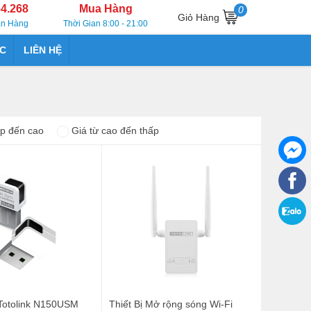
64.268
Mua Hàng
0
Giỏ Hàng
án Hàng
Thời Gian 8:00 - 21:00
ỨC
LIÊN HỆ
ấp đến cao
Giá từ cao đến thấp
Totolink N150USM
Thiết Bị Mở rộng sóng Wi-Fi