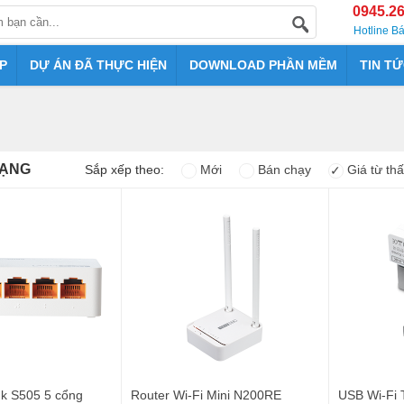
0945.2
Hotline B
P
DỰ ÁN ĐÃ THỰC HIỆN
DOWNLOAD PHẦN MỀM
TIN T
MẠNG
Sắp xếp theo:
Mới
Bán chạy
Giá từ th
✓
ink S505 5 cổng
Router Wi-Fi Mini N200RE
USB Wi-Fi 