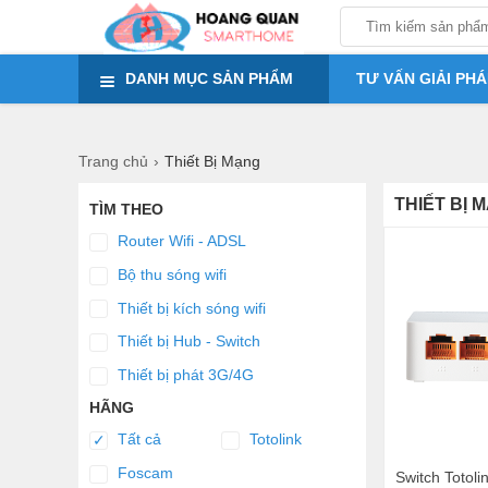
em ơi em
DANH MỤC SẢN PHẨM
TƯ VẤN GIẢI PHÁ
Trang chủ
Thiết Bị Mạng
THIẾT BỊ 
TÌM THEO
Router Wifi - ADSL
Bộ thu sóng wifi
Thiết bị kích sóng wifi
Thiết bị Hub - Switch
Thiết bị phát 3G/4G
HÃNG
Tất cả
Totolink
✓
Foscam
Switch Totol