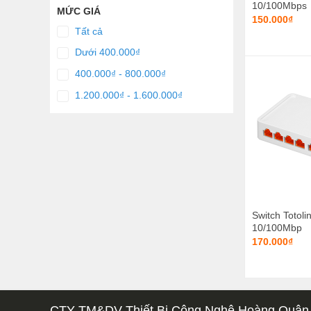
10/100Mbps
MỨC GIÁ
150.000₫
Tất cả
Dưới 400.000₫
400.000₫ - 800.000₫
1.200.000₫ - 1.600.000₫
Switch Totol
10/100Mbp
170.000₫
CTY TM&DV Thiết Bị Công Nghệ Hoàng Quân