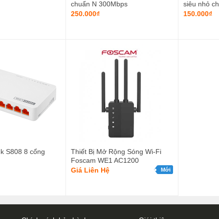
chuẩn N 300Mbps
siêu nhỏ c
250.000₫
150.000₫
ink S808 8 cổng
Thiết Bị Mở Rộng Sóng Wi-Fi
Foscam WE1 AC1200
Giá Liên Hệ
Mới