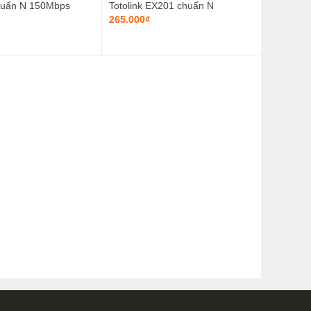
huẩn N 150Mbps
Totolink EX201 chuẩn N
300Mbps
265.000₫