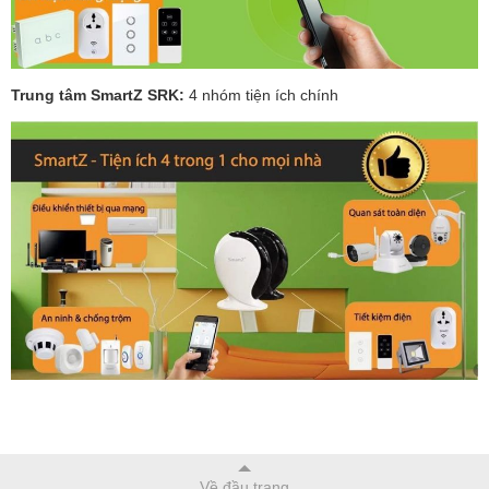
Trung tâm SmartZ SRK:
4 nhóm tiện ích chính
Về đầu trang