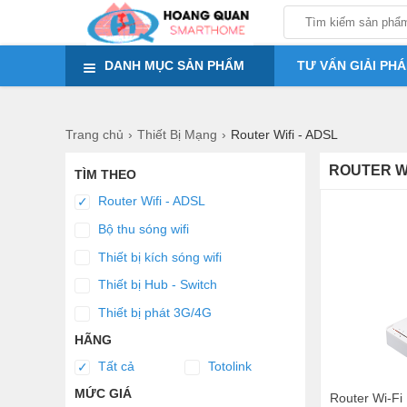
em ơi em
DANH MỤC SẢN PHẨM
TƯ VẤN GIẢI PHÁ
Trang chủ
Thiết Bị Mạng
Router Wifi - ADSL
ROUTER WI
TÌM THEO
Router Wifi - ADSL
✓
Bộ thu sóng wifi
Thiết bị kích sóng wifi
Thiết bị Hub - Switch
Thiết bị phát 3G/4G
HÃNG
Tất cả
Totolink
✓
MỨC GIÁ
Router Wi-Fi