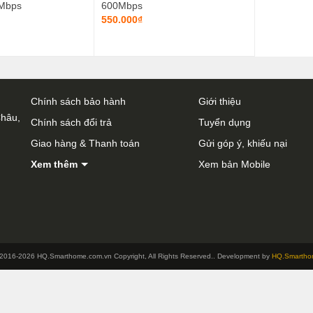
0Mbps
600Mbps
550.000₫
Chính sách bảo hành
Giới thiệu
Châu,
Chính sách đổi trả
Tuyển dụng
Giao hàng & Thanh toán
Gửi góp ý, khiếu nại
Xem thêm
Xem bản Mobile
2016-2026 HQ.Smarthome.com.vn Copyright, All Rights Reserved.. Development by
HQ.Smartho