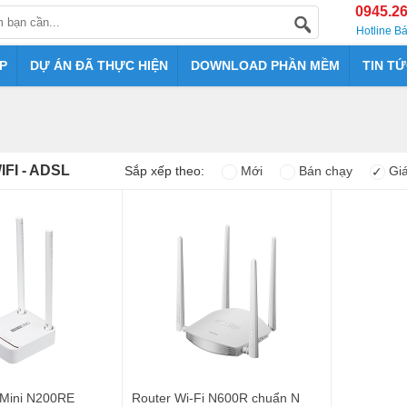
0945.2
Hotline B
P
DỰ ÁN ĐÃ THỰC HIỆN
DOWNLOAD PHẦN MỀM
TIN T
FI - ADSL
Sắp xếp theo:
Mới
Bán chạy
Giá
✓
 Mini N200RE
Router Wi-Fi N600R chuẩn N