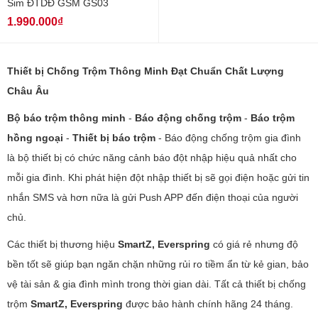
Sim ĐTDĐ GSM GS03
1.990.000₫
Thiết bị Chống Trộm Thông Minh Đạt Chuẩn Chất Lượng
Châu Âu
Bộ báo trộm thông minh
-
Báo động chống trộm
-
Báo trộm
hồng ngoại
-
Thiết bị báo trộm
- Báo động chống trộm gia đình
là bộ thiết bị có chức năng cảnh báo đột nhập hiệu quả nhất cho
mỗi gia đình. Khi phát hiện đột nhập thiết bị sẽ gọi điện hoặc gửi tin
nhắn SMS và hơn nữa là gửi Push APP đến điện thoại của người
chủ.
Các thiết bị thương hiệu
SmartZ, Everspring
có giá rẻ nhưng độ
bền tốt sẽ giúp bạn ngăn chặn những rủi ro tiềm ẩn từ kẻ gian, bảo
vệ tài sản & gia đình mình trong thời gian dài. Tất cả thiết bị chống
trộm
SmartZ, Everspring
được bảo hành chính hãng 24 tháng.